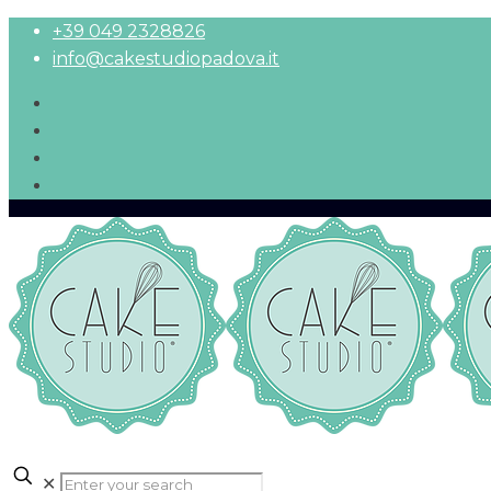
+39 049 2328826
info@cakestudiopadova.it
✕