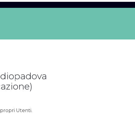
udiopadova
cazione)
propri Utenti.