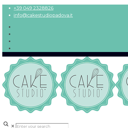
+39 049 2328826
info@cakestudiopadova.it
✕